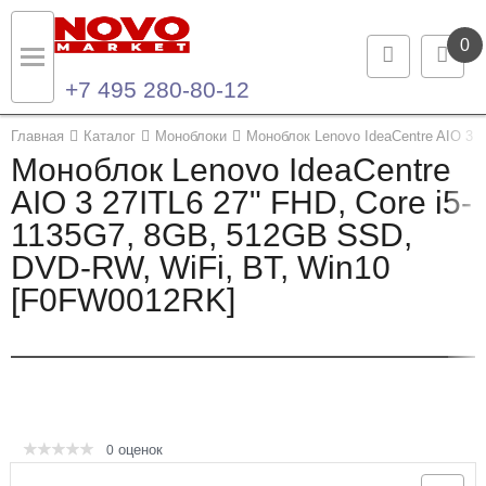
0
+7 495 280-80-12
Назад
Назад
Главная
Каталог
Моноблоки
Моноблок Lenovo IdeaCentre AIO 3 
Моноблок Lenovo IdeaCentre
Каталог продукции
Контакты
AIO 3 27ITL6 27" FHD, Core i5-
1135G7, 8GB, 512GB SSD,
Ноутбуки и ультрабуки
Контактная информация
DVD-RW, WiFi, BT, Win10
Компьютеры
[F0FW0012RK]
Моноблоки
Серверы и СХД
Опции и комплектующие
оценок
0
Мониторы