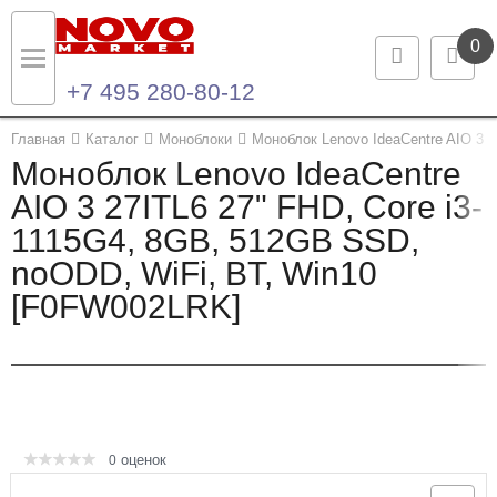
0
+7 495 280-80-12
Назад
Назад
Главная
Каталог
Моноблоки
Моноблок Lenovo IdeaCentre AIO 3 
Моноблок Lenovo IdeaCentre
Каталог продукции
Контакты
AIO 3 27ITL6 27" FHD, Core i3-
1115G4, 8GB, 512GB SSD,
Ноутбуки и ультрабуки
Контактная информация
noODD, WiFi, BT, Win10
Компьютеры
[F0FW002LRK]
Моноблоки
Серверы и СХД
Опции и комплектующие
оценок
0
Мониторы