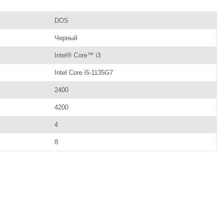
DOS
Черный
Intel® Core™ i3
Intel Core i5-1135G7
2400
4200
4
8