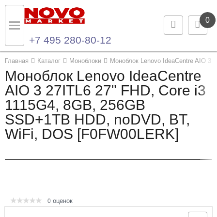
0
+7 495 280-80-12
Назад
Назад
Главная
Каталог
Моноблоки
Моноблок Lenovo IdeaCentre AIO 3 
Моноблок Lenovo IdeaCentre
Каталог продукции
Контакты
AIO 3 27ITL6 27" FHD, Core i3
1115G4, 8GB, 256GB
Ноутбуки и ультрабуки
Контактная информация
SSD+1TB HDD, noDVD, BT,
Компьютеры
WiFi, DOS [F0FW00LERK]
Моноблоки
Серверы и СХД
Опции и комплектующие
оценок
0
Мониторы