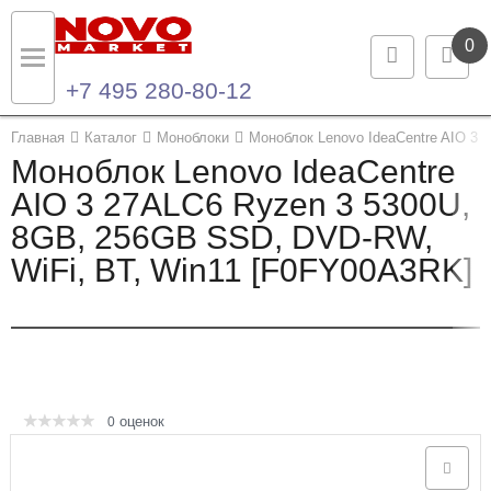
0
+7 495 280-80-12
Назад
Назад
Главная
Каталог
Моноблоки
Моноблок Lenovo IdeaCentre AIO 3
Моноблок Lenovo IdeaCentre
Каталог продукции
Контакты
AIO 3 27ALC6 Ryzen 3 5300U,
8GB, 256GB SSD, DVD-RW,
Ноутбуки и ультрабуки
Контактная информация
WiFi, BT, Win11 [F0FY00A3RK]
Компьютеры
Моноблоки
Серверы и СХД
оценок
0
Опции и комплектующие
Мониторы