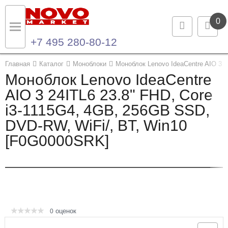
0
+7 495 280-80-12
Назад
Назад
Главная
Каталог
Моноблоки
Моноблок Lenovo IdeaCentre AIO 3 
Моноблок Lenovo IdeaCentre
Каталог продукции
Контакты
AIO 3 24ITL6 23.8" FHD, Core
i3-1115G4, 4GB, 256GB SSD,
Ноутбуки и ультрабуки
Контактная информация
DVD-RW, WiFi/, BT, Win10
Компьютеры
[F0G0000SRK]
Моноблоки
Серверы и СХД
Опции и комплектующие
оценок
0
Мониторы