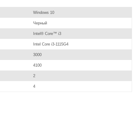
Windows 10
Черный
Intel® Core™ i3
Intel Core i3-1115G4
3000
4100
2
4