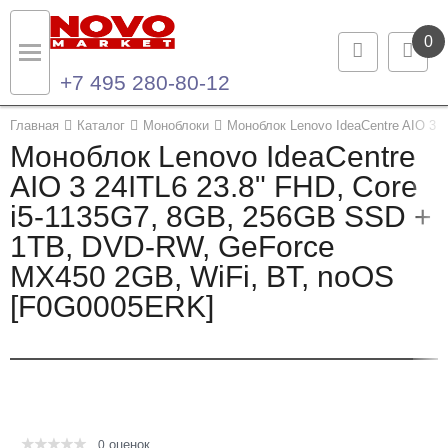
0
+7 495 280-80-12
Назад
Назад
Главная
Каталог
Моноблоки
Моноблок Lenovo IdeaCentre AIO 3 
Моноблок Lenovo IdeaCentre
Каталог продукции
Контакты
AIO 3 24ITL6 23.8" FHD, Core
i5-1135G7, 8GB, 256GB SSD +
Ноутбуки и ультрабуки
Контактная информация
1TB, DVD-RW, GeForce
Компьютеры
MX450 2GB, WiFi, BT, noOS
[F0G0005ERK]
Моноблоки
Серверы и СХД
Опции и комплектующие
оценок
Мониторы
0