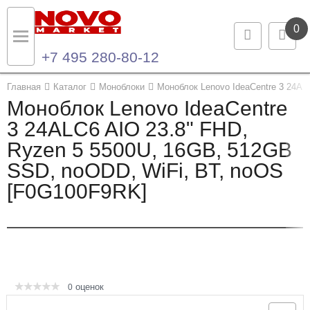
0
+7 495 280-80-12
Назад
Назад
Главная
Каталог
Моноблоки
Моноблок Lenovo IdeaCentre 3 24A
Моноблок Lenovo IdeaCentre
Каталог продукции
Контакты
3 24ALC6 AIO 23.8" FHD,
Ryzen 5 5500U, 16GB, 512GB
Ноутбуки и ультрабуки
Контактная информация
SSD, noODD, WiFi, BT, noOS
Компьютеры
[F0G100F9RK]
Моноблоки
Серверы и СХД
Опции и комплектующие
оценок
0
Мониторы