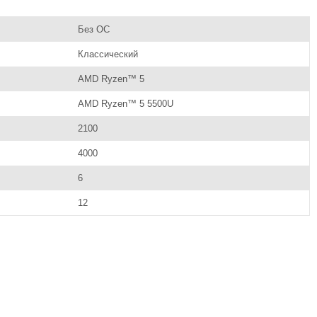
Без ОС
Классический
AMD Ryzen™ 5
AMD Ryzen™ 5 5500U
2100
4000
6
12