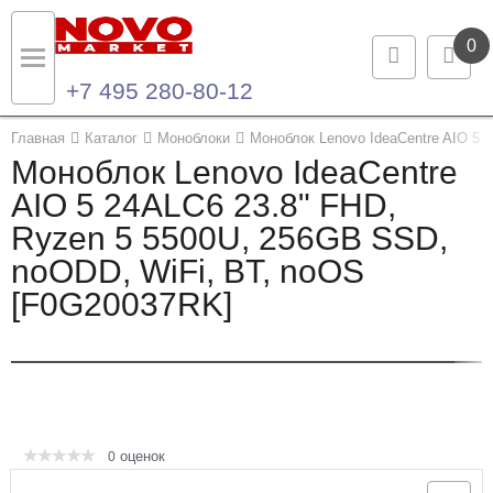
0
+7 495 280-80-12
Назад
Назад
Главная
Каталог
Моноблоки
Моноблок Lenovo IdeaCentre AIO 5
Моноблок Lenovo IdeaCentre
Каталог продукции
Контакты
AIO 5 24ALC6 23.8" FHD,
Ryzen 5 5500U, 256GB SSD,
Ноутбуки и ультрабуки
Контактная информация
noODD, WiFi, BT, noOS
Компьютеры
[F0G20037RK]
Моноблоки
Серверы и СХД
Опции и комплектующие
оценок
0
Мониторы