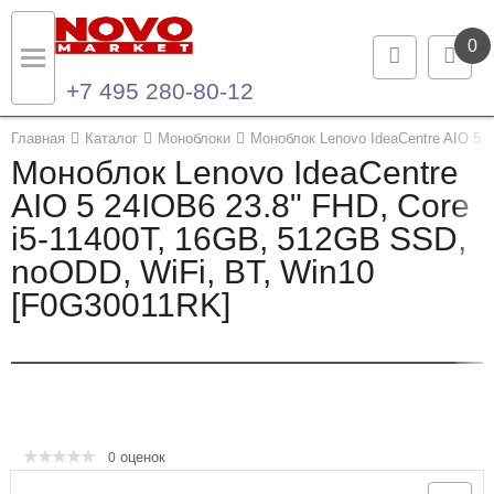
0
+7 495 280-80-12
Назад
Назад
Главная
Каталог
Моноблоки
Моноблок Lenovo IdeaCentre AIO 5 
Моноблок Lenovo IdeaCentre
Каталог продукции
Контакты
AIO 5 24IOB6 23.8" FHD, Core
i5-11400T, 16GB, 512GB SSD,
Ноутбуки и ультрабуки
Контактная информация
noODD, WiFi, BT, Win10
Компьютеры
[F0G30011RK]
Моноблоки
Серверы и СХД
Опции и комплектующие
оценок
0
Мониторы