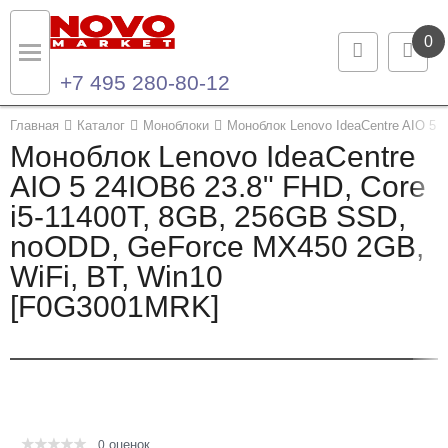
0
+7 495 280-80-12
Назад
Назад
Главная
Каталог
Моноблоки
Моноблок Lenovo IdeaCentre AIO 5
Моноблок Lenovo IdeaCentre
Каталог продукции
Контакты
AIO 5 24IOB6 23.8" FHD, Core
i5-11400T, 8GB, 256GB SSD,
Ноутбуки и ультрабуки
Контактная информация
noODD, GeForce MX450 2GB,
Компьютеры
WiFi, BT, Win10
[F0G3001MRK]
Моноблоки
Серверы и СХД
Опции и комплектующие
оценок
Мониторы
0