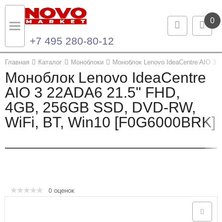
0
+7 495 280-80-12
Назад
Назад
Главная
Каталог
Моноблоки
Моноблок Lenovo IdeaCentre AIO 3
Моноблок Lenovo IdeaCentre
Каталог продукции
Контакты
AIO 3 22ADA6 21.5" FHD,
4GB, 256GB SSD, DVD-RW,
Ноутбуки и ультрабуки
Контактная информация
WiFi, BT, Win10 [F0G6000BRK]
Компьютеры
Моноблоки
Серверы и СХД
оценок
0
Опции и комплектующие
Мониторы