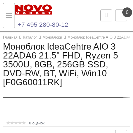
0
+7 495 280-80-12
Назад
Назад
Главная
Каталог
Моноблоки
Моноблок IdeaCehtre AIO 3 22ADA6
Моноблок IdeaCehtre AIO 3
Каталог продукции
Контакты
22ADA6 21.5" FHD, Ryzen 5
3500U, 8GB, 256GB SSD,
Ноутбуки и ультрабуки
Контактная информация
DVD-RW, BT, WiFi, Win10
Компьютеры
[F0G60011RK]
Моноблоки
Серверы и СХД
Опции и комплектующие
оценок
0
Мониторы