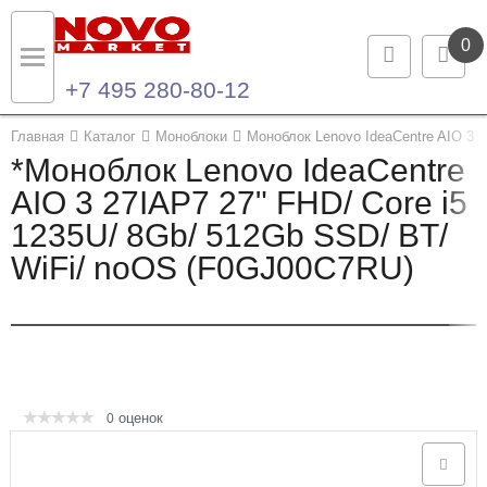
0
+7 495 280-80-12
Назад
Назад
Главная
Каталог
Моноблоки
Моноблок Lenovo IdeaCentre AIO 3 
*Моноблок Lenovo IdeaCentre
Каталог продукции
Контакты
AIO 3 27IAP7 27" FHD/ Core i5
1235U/ 8Gb/ 512Gb SSD/ BT/
Ноутбуки и ультрабуки
Контактная информация
WiFi/ noOS (F0GJ00C7RU)
Компьютеры
Моноблоки
Серверы и СХД
оценок
0
Опции и комплектующие
Мониторы