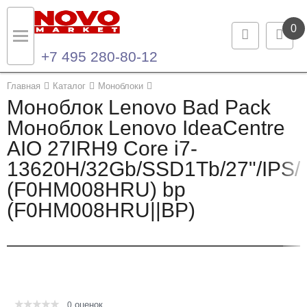
0
+7 495 280-80-12
Назад
Назад
Главная
Каталог
Моноблоки
Моноблок Lenovo Bad Pack
Каталог продукции
Контакты
Моноблок Lenovo IdeaCentre
AIO 27IRH9 Core i7-
Ноутбуки и ультрабуки
Контактная информация
13620H/32Gb/SSD1Tb/27"/IPS
Компьютеры
(F0HM008HRU) bp
(F0HM008HRU||BP)
Моноблоки
Серверы и СХД
Опции и комплектующие
оценок
Мониторы
0