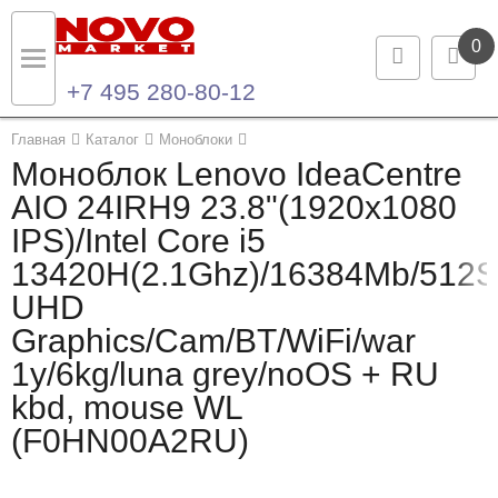
0
+7 495 280-80-12
Назад
Назад
Главная
Каталог
Моноблоки
Моноблок Lenovo IdeaCentre
Каталог продукции
Контакты
AIO 24IRH9 23.8"(1920x1080
IPS)/Intel Core i5
Ноутбуки и ультрабуки
Контактная информация
13420H(2.1Ghz)/16384Mb/512SS
Компьютеры
UHD
Graphics/Cam/BT/WiFi/war
Моноблоки
1y/6kg/luna grey/noOS + RU
Серверы и СХД
kbd, mouse WL
(F0HN00A2RU)
Опции и комплектующие
Мониторы