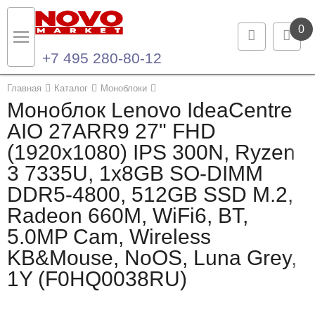
0
+7 495 280-80-12
Назад
Назад
Главная
Каталог
Моноблоки
Моноблок Lenovo IdeaCentre
Каталог продукции
Контакты
AIO 27ARR9 27" FHD
(1920x1080) IPS 300N, Ryzen
Ноутбуки и ультрабуки
Контактная информация
3 7335U, 1x8GB SO-DIMM
Компьютеры
DDR5-4800, 512GB SSD M.2,
Radeon 660M, WiFi6, BT,
Моноблоки
5.0MP Cam, Wireless
Серверы и СХД
KB&Mouse, NoOS, Luna Grey,
1Y (F0HQ0038RU)
Опции и комплектующие
Мониторы