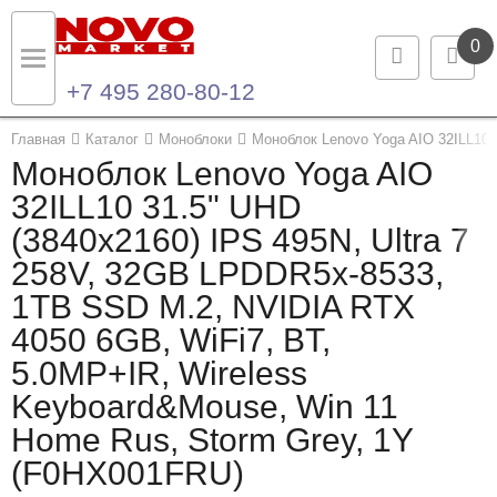
0
+7 495 280-80-12
Назад
Назад
Главная
Каталог
Моноблоки
Моноблок Lenovo Yoga AIO 32ILL10
Моноблок Lenovo Yoga AIO
Каталог продукции
Контакты
32ILL10 31.5" UHD
(3840x2160) IPS 495N, Ultra 7
Ноутбуки и ультрабуки
Контактная информация
258V, 32GB LPDDR5x-8533,
Компьютеры
1TB SSD M.2, NVIDIA RTX
4050 6GB, WiFi7, BT,
Моноблоки
5.0MP+IR, Wireless
Серверы и СХД
Keyboard&Mouse, Win 11
Home Rus, Storm Grey, 1Y
Опции и комплектующие
(F0HX001FRU)
Мониторы