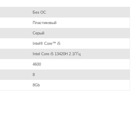
Без ОС
Пластиковый
Серый
Intel® Core™ i5
Intel Core i5 13420H 2.1ГГц
4600
8
8Gb