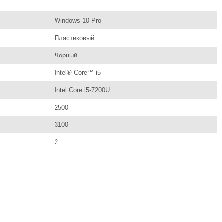
Windows 10 Pro
Пластиковый
Черный
Intel® Core™ i5
Intel Core i5-7200U
2500
3100
2