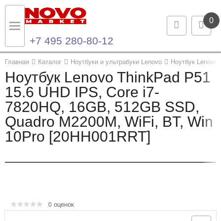
0
+7 495 280-80-12
Назад
Назад
Главная
Каталог
Ноутбуки и ультрабуки Lenovo
Ноутбук Lenovo 
Ноутбук Lenovo ThinkPad P51
Каталог продукции
Контакты
15.6 UHD IPS, Core i7-
7820HQ, 16GB, 512GB SSD,
Ноутбуки и ультрабуки
Контактная информация
Quadro M2200M, WiFi, BT, Win
Компьютеры
10Pro [20HH001RRT]
Моноблоки
Серверы и СХД
Опции и комплектующие
оценок
0
Мониторы