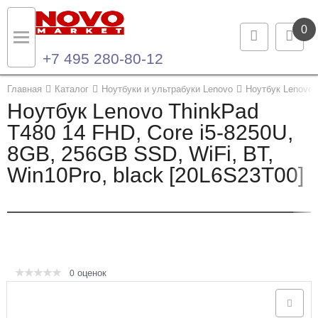
0
+7 495 280-80-12
Назад
Назад
Главная
Каталог
Ноутбуки и ультрабуки Lenovo
Ноутбук Lenovo 
Ноутбук Lenovo ThinkPad
Каталог продукции
Контакты
T480 14 FHD, Core i5-8250U,
8GB, 256GB SSD, WiFi, BT,
Ноутбуки и ультрабуки
Контактная информация
Win10Pro, black [20L6S23T00]
Компьютеры
Моноблоки
Серверы и СХД
оценок
0
Опции и комплектующие
Мониторы