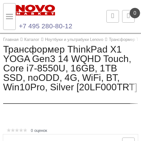
0
+7 495 280-80-12
Назад
Назад
Главная
Каталог
Ноутбуки и ультрабуки Lenovo
Трансформер Th
Трансформер ThinkPad X1
Каталог продукции
Контакты
YOGA Gen3 14 WQHD Touch,
Core i7-8550U, 16GB, 1TB
Ноутбуки и ультрабуки
Контактная информация
SSD, noODD, 4G, WiFi, BT,
Компьютеры
Win10Pro, Silver [20LF000TRT]
Моноблоки
Серверы и СХД
Опции и комплектующие
оценок
0
Мониторы