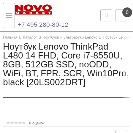
0
+7 495 280-80-12
Назад
Назад
Главная
Каталог
Ноутбуки и ультрабуки Lenovo
Ноутбук Lenovo 
Ноутбук Lenovo ThinkPad
Каталог продукции
Контакты
L480 14 FHD, Core i7-8550U,
8GB, 512GB SSD, noODD,
Ноутбуки и ультрабуки
Контактная информация
WiFi, BT, FPR, SCR, Win10Pro,
Компьютеры
black [20LS002DRT]
Моноблоки
Серверы и СХД
Опции и комплектующие
оценок
0
Мониторы