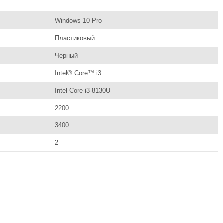
Windows 10 Pro
Пластиковый
Черный
Intel® Core™ i3
Intel Core i3-8130U
2200
3400
2