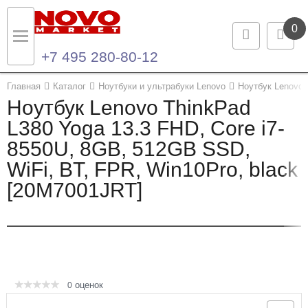
0
+7 495 280-80-12
Назад
Назад
Главная
Каталог
Ноутбуки и ультрабуки Lenovo
Ноутбук Lenovo 
Ноутбук Lenovo ThinkPad
Каталог продукции
Контакты
L380 Yoga 13.3 FHD, Core i7-
8550U, 8GB, 512GB SSD,
Ноутбуки и ультрабуки
Контактная информация
WiFi, BT, FPR, Win10Pro, black
Компьютеры
[20M7001JRT]
Моноблоки
Серверы и СХД
Опции и комплектующие
оценок
0
Мониторы