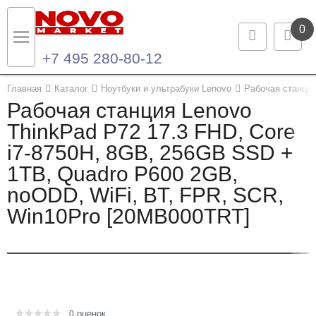
0
+7 495 280-80-12
Назад
Назад
Главная
Каталог
Ноутбуки и ультрабуки Lenovo
Рабочая станция
Рабочая станция Lenovo
Каталог продукции
Контакты
ThinkPad P72 17.3 FHD, Core
i7-8750H, 8GB, 256GB SSD +
Ноутбуки и ультрабуки
Контактная информация
1TB, Quadro P600 2GB,
Компьютеры
noODD, WiFi, BT, FPR, SCR,
Win10Pro [20MB000TRT]
Моноблоки
Серверы и СХД
Опции и комплектующие
оценок
Мониторы
0