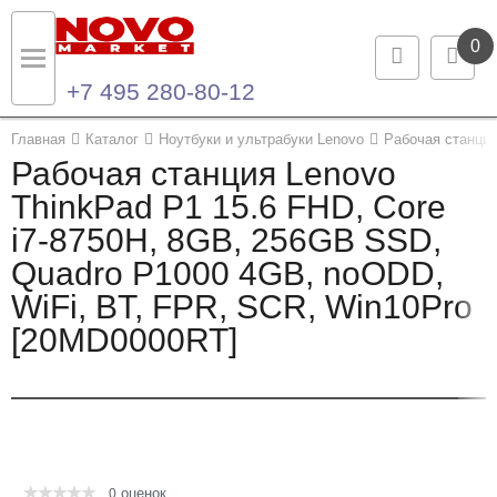
0
+7 495 280-80-12
Назад
Назад
Главная
Каталог
Ноутбуки и ультрабуки Lenovo
Рабочая станция
Рабочая станция Lenovo
Каталог продукции
Контакты
ThinkPad P1 15.6 FHD, Core
i7-8750H, 8GB, 256GB SSD,
Ноутбуки и ультрабуки
Контактная информация
Quadro P1000 4GB, noODD,
Компьютеры
WiFi, BT, FPR, SCR, Win10Pro
[20MD0000RT]
Моноблоки
Серверы и СХД
Опции и комплектующие
оценок
Мониторы
0