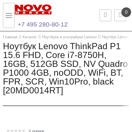
0
+7 495 280-80-12
Назад
Назад
Главная
Каталог
Ноутбуки и ультрабуки Lenovo
Ноутбук Lenovo 
Ноутбук Lenovo ThinkPad P1
Каталог продукции
Контакты
15.6 FHD, Core i7-8750H,
16GB, 512GB SSD, NV Quadro
Ноутбуки и ультрабуки
Контактная информация
P1000 4GB, noODD, WiFi, BT,
Компьютеры
FPR, SCR, Win10Pro, black
[20MD0014RT]
Моноблоки
Серверы и СХД
Опции и комплектующие
оценок
Мониторы
0