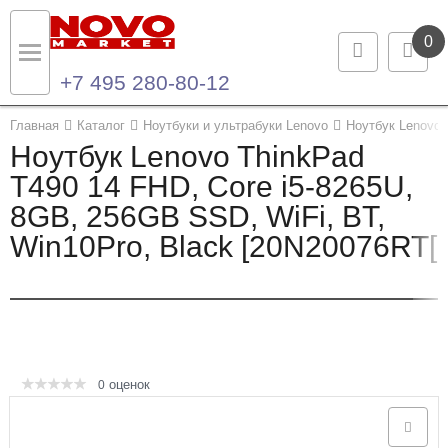
0
+7 495 280-80-12
Назад
Назад
Главная
Каталог
Ноутбуки и ультрабуки Lenovo
Ноутбук Lenovo 
Ноутбук Lenovo ThinkPad
Каталог продукции
Контакты
T490 14 FHD, Core i5-8265U,
8GB, 256GB SSD, WiFi, BT,
Ноутбуки и ультрабуки
Контактная информация
Win10Pro, Black [20N20076RT[
Компьютеры
Моноблоки
Серверы и СХД
оценок
0
Опции и комплектующие
Мониторы