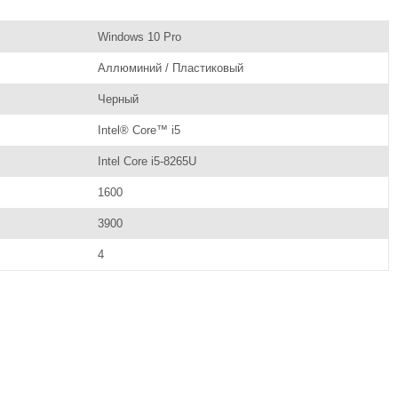
Windows 10 Pro
Аллюминий / Пластиковый
Черный
Intel® Core™ i5
Intel Core i5-8265U
1600
3900
4