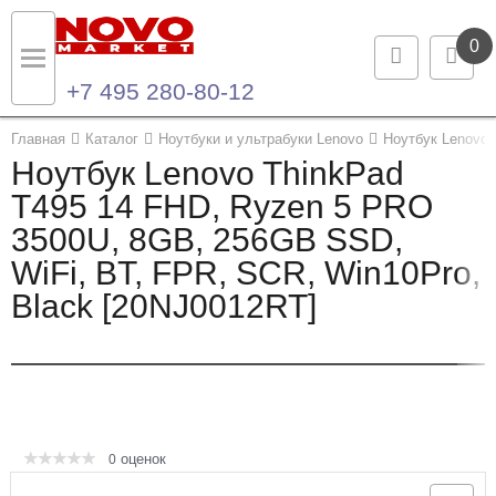
0
+7 495 280-80-12
Назад
Назад
Главная
Каталог
Ноутбуки и ультрабуки Lenovo
Ноутбук Lenovo 
Ноутбук Lenovo ThinkPad
Каталог продукции
Контакты
T495 14 FHD, Ryzen 5 PRO
3500U, 8GB, 256GB SSD,
Ноутбуки и ультрабуки
Контактная информация
WiFi, BT, FPR, SCR, Win10Pro,
Компьютеры
Black [20NJ0012RT]
Моноблоки
Серверы и СХД
Опции и комплектующие
оценок
0
Мониторы