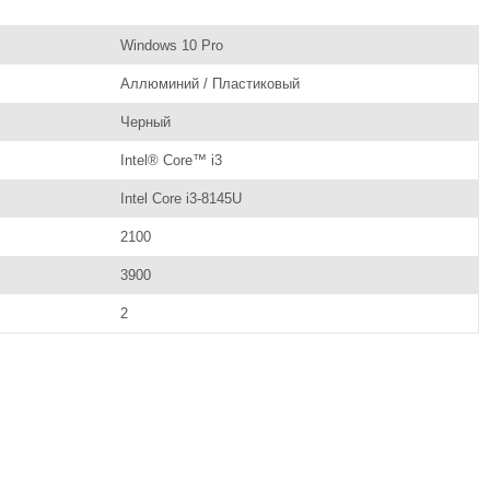
Windows 10 Pro
Аллюминий / Пластиковый
Черный
Intel® Core™ i3
Intel Core i3-8145U
2100
3900
2