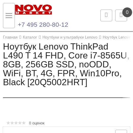
0
+7 495 280-80-12
Назад
Назад
Главная
Каталог
Ноутбуки и ультрабуки Lenovo
Ноутбук Lenovo 
Ноутбук Lenovo ThinkPad
Каталог продукции
Контакты
L490 T 14 FHD, Core i7-8565U,
8GB, 256GB SSD, noODD,
Ноутбуки и ультрабуки
Контактная информация
WiFi, BT, 4G, FPR, Win10Pro,
Компьютеры
Black [20Q5002HRT]
Моноблоки
Серверы и СХД
Опции и комплектующие
оценок
0
Мониторы