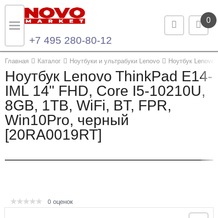
0
+7 495 280-80-12
Назад
Назад
Главная
Каталог
Ноутбуки и ультрабуки Lenovo
Ноутбук Lenovo 
Ноутбук Lenovo ThinkPad E14-
Каталог продукции
Контакты
IML 14" FHD, Core I5-10210U,
8GB, 1TB, WiFi, BT, FPR,
Ноутбуки и ультрабуки
Контактная информация
Win10Pro, черный
Компьютеры
[20RA0019RT]
Моноблоки
Серверы и СХД
Опции и комплектующие
оценок
0
Мониторы