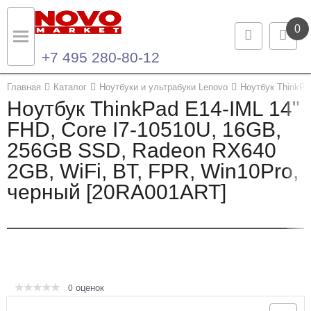
0
+7 495 280-80-12
Назад
Назад
Главная
Каталог
Ноутбуки и ультрабуки Lenovo
Ноутбук ThinkPa
Ноутбук ThinkPad E14-IML 14"
Каталог продукции
Контакты
FHD, Core I7-10510U, 16GB,
256GB SSD, Radeon RX640
Ноутбуки и ультрабуки
Контактная информация
2GB, WiFi, BT, FPR, Win10Pro,
Компьютеры
черный [20RA001ART]
Моноблоки
Серверы и СХД
Опции и комплектующие
оценок
0
Мониторы