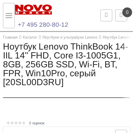
0
+7 495 280-80-12
Назад
Назад
Главная
Каталог
Ноутбуки и ультрабуки Lenovo
Ноутбук Lenovo 
Ноутбук Lenovo ThinkBook 14-
Каталог продукции
Контакты
IIL 14" FHD, Core I3-1005G1,
8GB, 256GB SSD, Wi-Fi, BT,
Ноутбуки и ультрабуки
Контактная информация
FPR, Win10Pro, серый
Компьютеры
[20SL00D3RU]
Моноблоки
Серверы и СХД
Опции и комплектующие
оценок
0
Мониторы