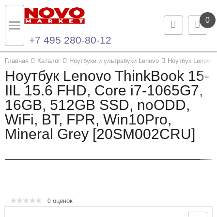
0
+7 495 280-80-12
Назад
Назад
Главная
Каталог
Ноутбуки и ультрабуки Lenovo
Ноутбук Lenovo 
Ноутбук Lenovo ThinkBook 15-
Каталог продукции
Контакты
IIL 15.6 FHD, Core i7-1065G7,
16GB, 512GB SSD, noODD,
Ноутбуки и ультрабуки
Контактная информация
WiFi, BT, FPR, Win10Pro,
Компьютеры
Mineral Grey [20SM002CRU]
Моноблоки
Серверы и СХД
Опции и комплектующие
оценок
0
Мониторы