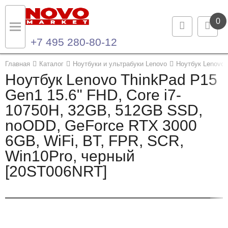
0
+7 495 280-80-12
Назад
Назад
Главная
Каталог
Ноутбуки и ультрабуки Lenovo
Ноутбук Lenovo 
Ноутбук Lenovo ThinkPad P15
Каталог продукции
Контакты
Gen1 15.6" FHD, Core i7-
10750H, 32GB, 512GB SSD,
Ноутбуки и ультрабуки
Контактная информация
noODD, GeForce RTX 3000
Компьютеры
6GB, WiFi, BT, FPR, SCR,
Win10Pro, черный
Моноблоки
[20ST006NRT]
Серверы и СХД
Опции и комплектующие
Мониторы