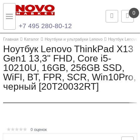
0
+7 495 280-80-12
Назад
Назад
Главная
Каталог
Ноутбуки и ультрабуки Lenovo
Ноутбук Lenovo 
Ноутбук Lenovo ThinkPad X13
Каталог продукции
Контакты
Gen1 13,3" FHD, Core i5-
10210U, 16GB, 256GB SSD,
Ноутбуки и ультрабуки
Контактная информация
WiFI, BT, FPR, SCR, Win10Pro,
Компьютеры
черный [20T20032RT]
Моноблоки
Серверы и СХД
Опции и комплектующие
оценок
0
Мониторы