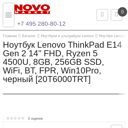
0
+7 495 280-80-12
Назад
Назад
Главная
Каталог
Ноутбуки и ультрабуки Lenovo
Ноутбук Lenovo 
Ноутбук Lenovo ThinkPad E14
Каталог продукции
Контакты
Gen 2 14" FHD, Ryzen 5
4500U, 8GB, 256GB SSD,
Ноутбуки и ультрабуки
Контактная информация
WiFi, BT, FPR, Win10Pro,
Компьютеры
черный [20T6000TRT]
Моноблоки
Серверы и СХД
Опции и комплектующие
оценок
0
Мониторы