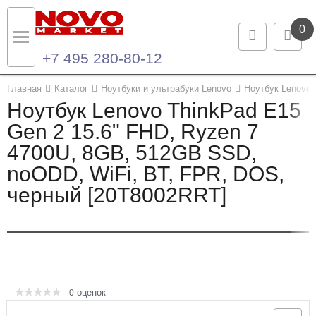
0
+7 495 280-80-12
Назад
Назад
Главная
Каталог
Ноутбуки и ультрабуки Lenovo
Ноутбук Lenovo 
Ноутбук Lenovo ThinkPad E15
Каталог продукции
Контакты
Gen 2 15.6" FHD, Ryzen 7
4700U, 8GB, 512GB SSD,
Ноутбуки и ультрабуки
Контактная информация
noODD, WiFi, BT, FPR, DOS,
Компьютеры
черный [20T8002RRT]
Моноблоки
Серверы и СХД
Опции и комплектующие
оценок
0
Мониторы