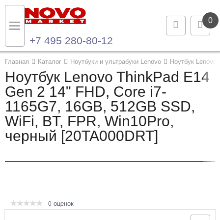
0
+7 495 280-80-12
Назад
Назад
Главная
Каталог
Ноутбуки и ультрабуки Lenovo
Ноутбук Lenovo 
Ноутбук Lenovo ThinkPad E14
Каталог продукции
Контакты
Gen 2 14" FHD, Core i7-
1165G7, 16GB, 512GB SSD,
Ноутбуки и ультрабуки
Контактная информация
WiFi, BT, FPR, Win10Pro,
Компьютеры
черный [20TA000DRT]
Моноблоки
Серверы и СХД
Опции и комплектующие
оценок
0
Мониторы