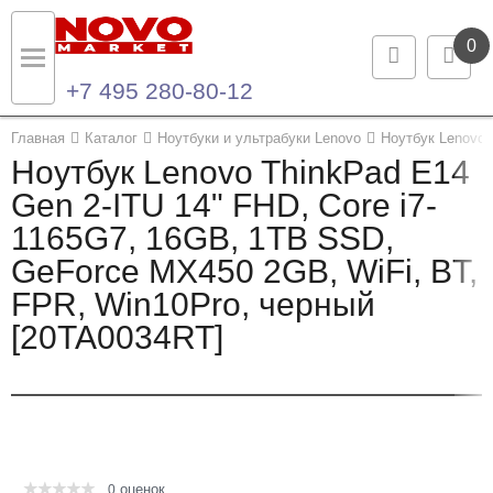
0
+7 495 280-80-12
Назад
Назад
Главная
Каталог
Ноутбуки и ультрабуки Lenovo
Ноутбук Lenovo 
Ноутбук Lenovo ThinkPad E14
Каталог продукции
Контакты
Gen 2-ITU 14" FHD, Core i7-
1165G7, 16GB, 1TB SSD,
Ноутбуки и ультрабуки
Контактная информация
GeForce MX450 2GB, WiFi, BT,
Компьютеры
FPR, Win10Pro, черный
[20TA0034RT]
Моноблоки
Серверы и СХД
Опции и комплектующие
оценок
Мониторы
0