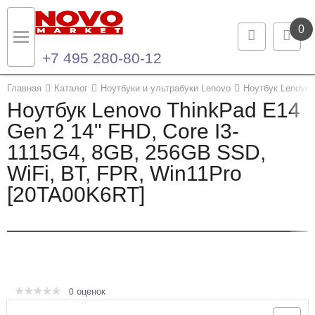
0
+7 495 280-80-12
Назад
Назад
Главная
Каталог
Ноутбуки и ультрабуки Lenovo
Ноутбук Lenovo 
Ноутбук Lenovo ThinkPad E14
Каталог продукции
Контакты
Gen 2 14" FHD, Core I3-
1115G4, 8GB, 256GB SSD,
Ноутбуки и ультрабуки
Контактная информация
WiFi, BT, FPR, Win11Pro
Компьютеры
[20TA00K6RT]
Моноблоки
Серверы и СХД
Опции и комплектующие
оценок
0
Мониторы