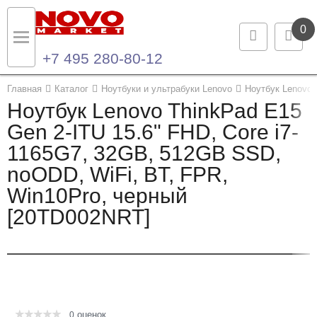
0
+7 495 280-80-12
Назад
Назад
Главная
Каталог
Ноутбуки и ультрабуки Lenovo
Ноутбук Lenovo 
Ноутбук Lenovo ThinkPad E15
Каталог продукции
Контакты
Gen 2-ITU 15.6" FHD, Core i7-
1165G7, 32GB, 512GB SSD,
Ноутбуки и ультрабуки
Контактная информация
noODD, WiFi, BT, FPR,
Компьютеры
Win10Pro, черный
[20TD002NRT]
Моноблоки
Серверы и СХД
Опции и комплектующие
оценок
Мониторы
0