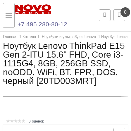
0
+7 495 280-80-12
Назад
Назад
Главная
Каталог
Ноутбуки и ультрабуки Lenovo
Ноутбук Lenovo 
Ноутбук Lenovo ThinkPad E15
Каталог продукции
Контакты
Gen 2-ITU 15.6" FHD, Core i3-
1115G4, 8GB, 256GB SSD,
Ноутбуки и ультрабуки
Контактная информация
noODD, WiFi, BT, FPR, DOS,
Компьютеры
черный [20TD003MRT]
Моноблоки
Серверы и СХД
Опции и комплектующие
оценок
0
Мониторы