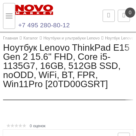
0
+7 495 280-80-12
Назад
Назад
Главная
Каталог
Ноутбуки и ультрабуки Lenovo
Ноутбук Lenovo
Ноутбук Lenovo ThinkPad E15
Каталог продукции
Контакты
Gen 2 15.6" FHD, Core i5-
1135G7, 16GB, 512GB SSD,
Ноутбуки и ультрабуки
Контактная информация
noODD, WiFi, BT, FPR,
Компьютеры
Win11Pro [20TD00GSRT]
Моноблоки
Серверы и СХД
Опции и комплектующие
оценок
0
Мониторы